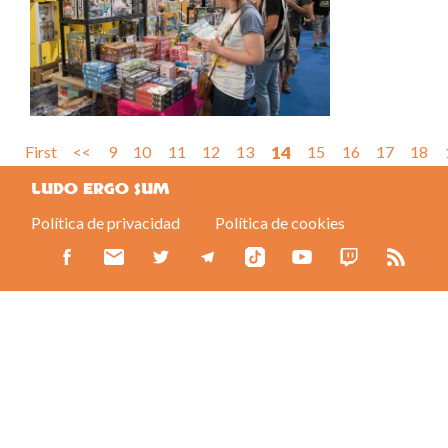
First
<<
9
10
11
12
13
14
15
16
17
18
LUDO ERGO SUM
Política de privacidad
Política de cookies