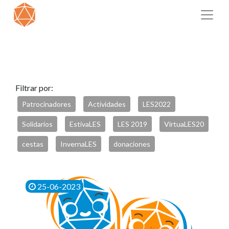
Filtrar por:
Patrocinadores
Actividades
LES2022
Solidarios
EstivaLES
LES 2019
VirtuaLES20
cestas
InvernaLES
donaciones
25-06-2023