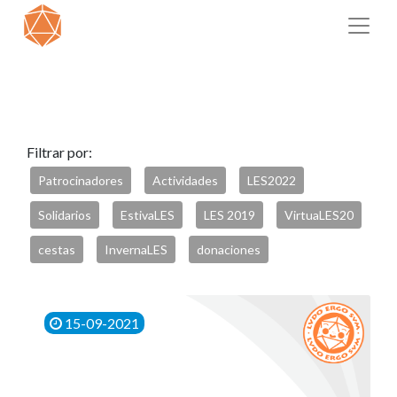
Filtrar por:
Patrocinadores
Actividades
LES2022
Solidarios
EstivaLES
LES 2019
VirtuaLES20
cestas
InvernaLES
donaciones
15-09-2021