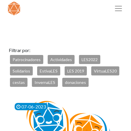
Filtrar por:
Patrocinadores
Actividades
LES2022
Solidarios
EstivaLES
LES 2019
VirtuaLES20
cestas
InvernaLES
donaciones
07-06-2023