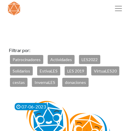
Filtrar por:
Patrocinadores
Actividades
LES2022
Solidarios
EstivaLES
LES 2019
VirtuaLES20
cestas
InvernaLES
donaciones
07-06-2023