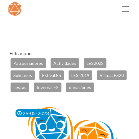
Filtrar por:
Patrocinadores
Actividades
LES2022
Solidarios
EstivaLES
LES 2019
VirtuaLES20
cestas
InvernaLES
donaciones
29-05-2023