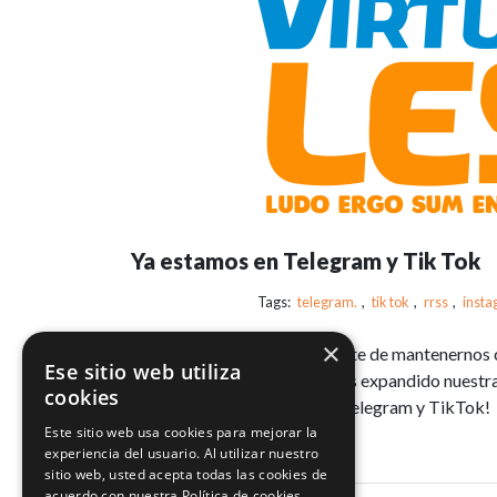
Ya estamos en Telegram y Tik Tok
Tags:
telegram.
,
tik tok
,
rrss
,
inst
×
En nuestra búsqueda constante de mantenernos 
Ese sitio web utiliza
complace anunciar que hemos expandido nuestra 
cookies
sociales. ¡Estamos ahora en Telegram y TikTok!
Este sitio web usa cookies para mejorar la
experiencia del usuario. Al utilizar nuestro
sitio web, usted acepta todas las cookies de
acuerdo con nuestra Política de cookies.