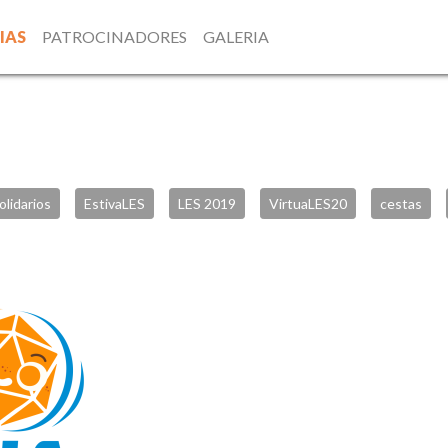
IAS
PATROCINADORES
GALERIA
olidarios
EstivaLES
LES 2019
VirtuaLES20
cestas