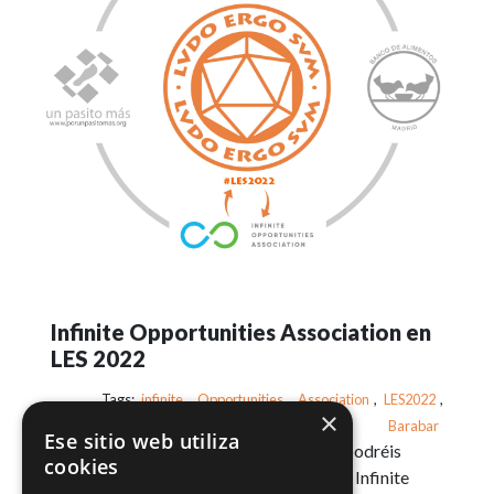
Infinite Opportunities Association en
LES 2022
Tags:
infinite
,
Opportunities
,
Association
,
LES2022
,
×
Barabar
Ese sitio web utiliza
¿Conocéis Barabar? Pues en estas LES, podréis
cookies
hacerlo, de la mano de los voluntarios de Infinite