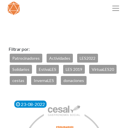
Filtrar por:
Patrocinadores
Actividades
LES2022
Solidarios
EstivaLES
LES 2019
VirtuaLES20
cestas
InvernaLES
donaciones
23-08-2022