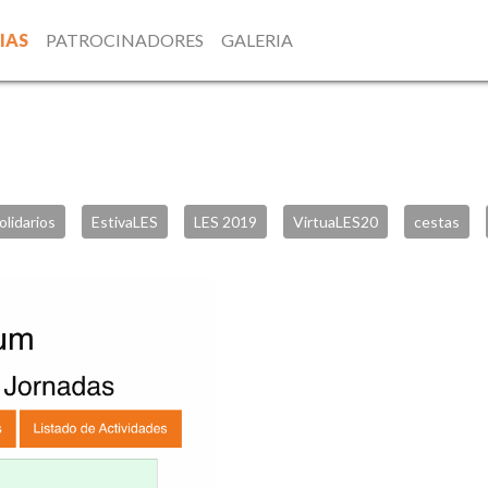
IAS
PATROCINADORES
GALERIA
olidarios
EstivaLES
LES 2019
VirtuaLES20
cestas