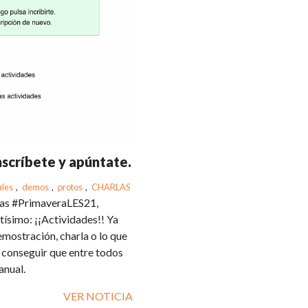
scríbete y apúntate.
ales
,
demos
,
protos
,
CHARLAS
tas #PrimaveraLES21,
ísimo: ¡¡Actividades!! Ya
emostración, charla o lo que
s conseguir que entre todos
anual.
VER NOTICIA