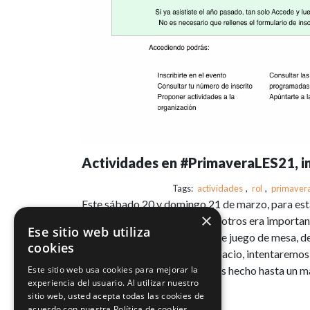
Actividades en #PrimaveraLES21, in
Tags:
actividades
,
rol
,
primaver
Este sábado 20 y domingo 21 de marzo, para es
×
rescatamos algo que para nosotros era important
Ese sitio web utiliza
sea una partida de rol, proto de juego de mesa, d
cookies
se te ocurra, aquí tienes tu espacio, intentaremo
Este sitio web usa cookies para mejorar la
sea un éxito. Y para ello, hemos hecho hasta un m
experiencia del usuario. Al utilizar nuestro
sitio web, usted acepta todas las cookies de
acuerdo con nuestra Política de cookies.