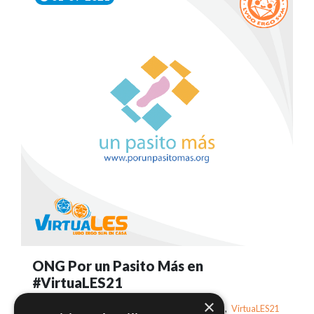
ONG Por un Pasito Más en
#VirtuaLES21
×
Tags:
por un pasito más
,
Solidarios
,
VirtuaLES21