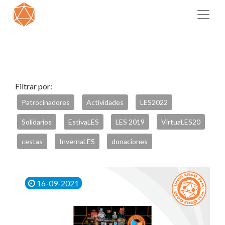
Filtrar por:
Patrocinadores
Actividades
LES2022
Solidarios
EstivaLES
LES 2019
VirtuaLES20
cestas
InvernaLES
donaciones
16-09-2021