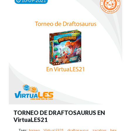
10-09-2021
TORNEO DE DRAFTOSAURUS EN
VirtuaLES21
Tags:
torneo
,
VirtuaLES21
,
draftosaurus
,
zacatrus
,
bga