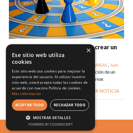
De la cabeza a la mesa: cómo crear un
×
juego.
Ese sitio web utiliza
cookies
Tags:
PrimaveraLES
,
CHARLAS
,
ludo
Este sitio web usa cookies para mejorar la
Conoce qué partes intervienen en la creación de un
experiencia del usuario. Al utilizar nuestro
juego de mesa. Una mesa redonda para crear.
sitio web, usted acepta todas las cookies de
acuerdo con nuestra Política de cookies.
VER NOTICIA
Más información
ACEPTAR TODO
RECHAZAR TODO
MOSTRAR DETALLES
POWERED BY COOKIESCRIPT
LUDO ERGO SUM