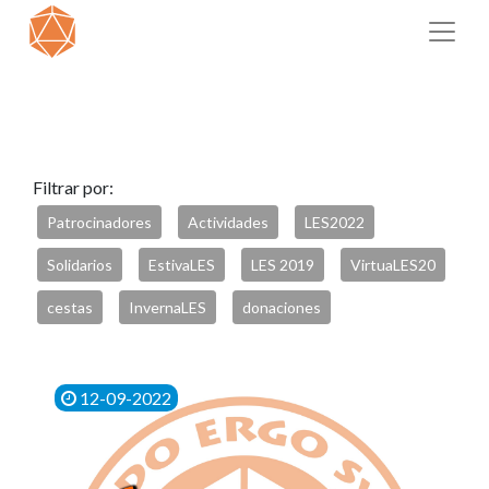
Filtrar por:
Patrocinadores
Actividades
LES2022
Solidarios
EstivaLES
LES 2019
VirtuaLES20
cestas
InvernaLES
donaciones
12-09-2022