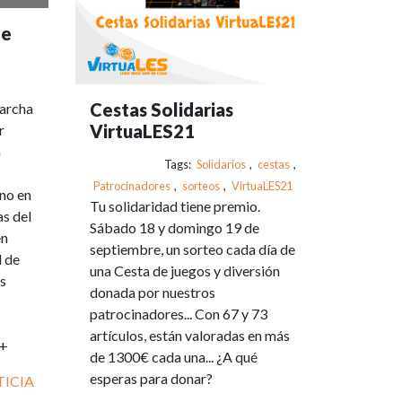
de
Cestas Solidarias
archa
VirtuaLES21
r
a
Tags:
Solidarios
,
cestas
,
Patrocinadores
,
sorteos
,
VirtuaLES21
no en
Tu solidaridad tiene premio.
as del
Sábado 18 y domingo 19 de
en
septiembre, un sorteo cada día de
d de
una Cesta de juegos y diversión
s
donada por nuestros
patrocinadores... Con 67 y 73
artículos, están valoradas en más
s+
de 1300€ cada una... ¿A qué
esperas para donar?
TICIA