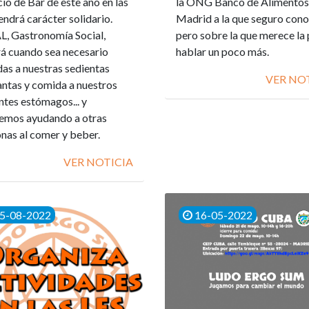
cio de Bar de este año en las
la ONG Banco de Alimentos
endrá carácter solidario.
Madrid a la que seguro cono
, Gastronomía Social,
pero sobre la que merece la
rá cuando sea necesario
hablar un poco más.
as a nuestras sedientas
VER NO
ntas y comida a nuestros
ntes estómagos... y
emos ayudando a otras
nas al comer y beber.
VER NOTICIA
5-08-2022
16-05-2022