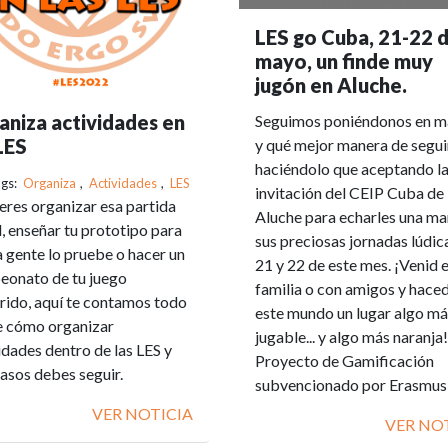
LES go Cuba, 21-22 
mayo, un finde muy
jugón en Aluche.
aniza actividades en
Seguimos poniéndonos en m
LES
y qué mejor manera de segui
haciéndolo que aceptando l
gs:
Organiza
,
Actividades
,
LES
invitación del CEIP Cuba de
ieres organizar esa partida
Aluche para echarles una ma
l, enseñar tu prototipo para
sus preciosas jornadas lúdic
a gente lo pruebe o hacer un
21 y 22 de este mes. ¡Venid 
onato de tu juego
familia o con amigos y hace
rido, aquí te contamos todo
este mundo un lugar algo má
e cómo organizar
jugable... y algo más naranja!
idades dentro de las LES y
Proyecto de Gamificación
asos debes seguir.
subvencionado por Erasmu
VER NOTICIA
VER NO