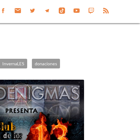
InvernaLES
donaciones