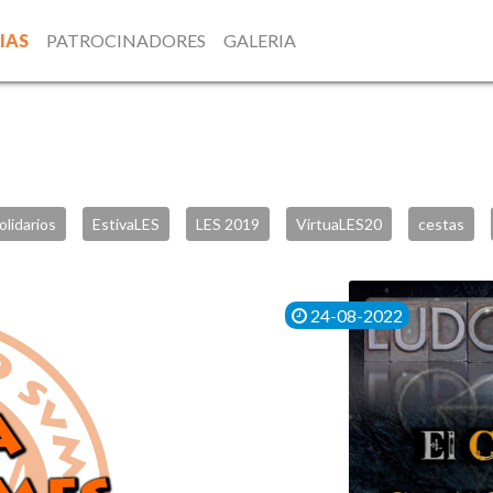
IAS
PATROCINADORES
GALERIA
olidarios
EstivaLES
LES 2019
VirtuaLES20
cestas
24-08-2022