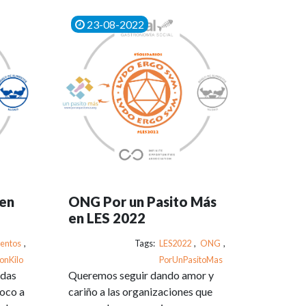
23-08-2022
 en
ONG Por un Pasito Más
en LES 2022
entos
,
Tags:
LES2022
,
ONG
,
onKilo
PorUnPasitoMas
adas
Queremos seguir dando amor y
poco a
cariño a las organizaciones que