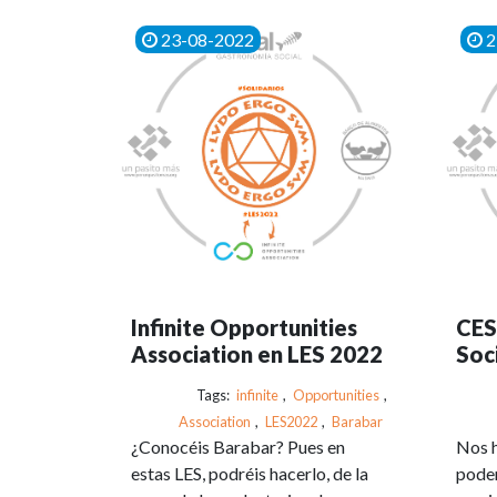
23-08-2022
2
Infinite Opportunities
CES
Association en LES 2022
Soc
Tags:
infinite
,
Opportunities
,
Association
,
LES2022
,
Barabar
¿Conocéis Barabar? Pues en
Nos h
estas LES, podréis hacerlo, de la
poder