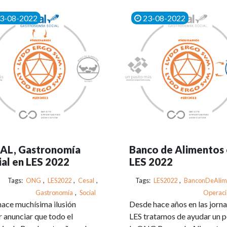
3-08-2022
23-08-2022
AL, Gastronomía
Banco de Alimentos
ial en LES 2022
LES 2022
Tags:
ONG
,
LES2022
,
Cesal
,
Tags:
LES2022
,
BanconDeAlim
Gastronomía
,
Social
Operaci
ace muchísima ilusión
Desde hace años en las jorn
 anunciar que todo el
LES tratamos de ayudar un 