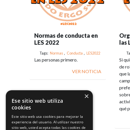
Normas de conducta en
Org
LES 2022
las 
Tags:
Normas
,
Conducta
,
LES2022
Ta
Las personas primero.
Si qu
de ro
VER NOTICIA
que l
campe
prefe
×
sobr
Ese sitio web utiliza
activ
cookies
qué p
Este sitio web usa cookies para mejorar la
experiencia del usuario. Al utilizar nuestro
sitio web, usted acepta todas las cookies de