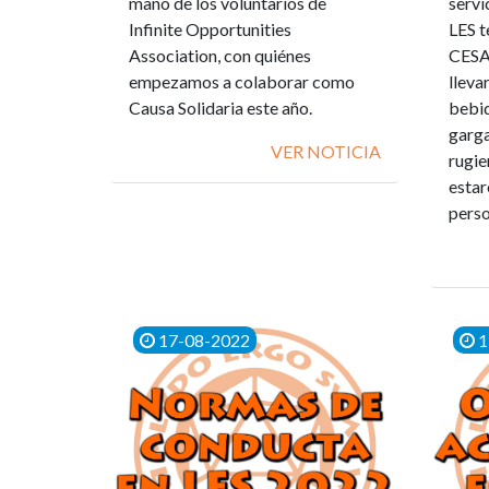
mano de los voluntarios de
servi
Infinite Opportunities
LES t
Association, con quiénes
CESAL
empezamos a colaborar como
lleva
Causa Solidaria este año.
bebid
garga
VER NOTICIA
rugie
estar
perso
17-08-2022
1