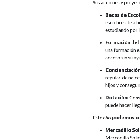
Sus acciones y proye
Becas de Escol
escolares de al
estudiando por l
Formación del
una formación e
acceso sin su ay
Concienciación
regular, de no c
hijos y consegui
Dotación:
Cons
puede hacer lleg
Este año
podemos co
Mercadillo Sol
Mercadillo Solid