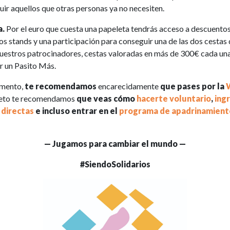
ir aquellos que otras personas ya no necesiten.
a.
Por el euro que cuesta una papeleta tendrás acceso a descuento
sos stands y una participación para conseguir una de las dos cestas
uestros patrocinadores, cestas valoradas en más de 300€ cada un
or un Pasito Más.
omento,
te recomendamos
encarecidamente
que pases por la
creto te recomendamos
que veas cómo
hacerte voluntario
,
ing
 directas
e incluso entrar en el
programa de apadrinamient
— Jugamos para cambiar el mundo —
#SiendoSolidarios