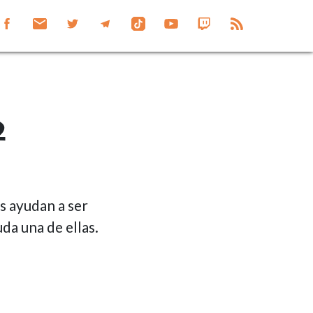
2
s ayudan a ser
da una de ellas.