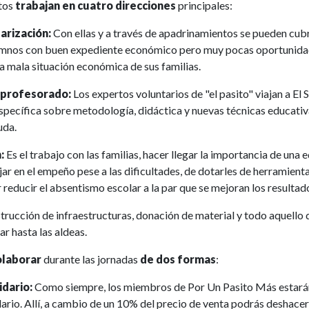
ctos
trabajan en cuatro direcciones
principales:
arización:
Con ellas y a través de apadrinamientos se pueden cubr
umnos con buen expediente económico pero muy pocas oportunida
a mala situación económica de sus familias.
 profesorado:
Los expertos voluntarios de "el pasito" viajan a El
specífica sobre metodología,
didáctica
y nuevas técnicas educativ
uda.
:
Es el trabajo con las familias, hacer llegar la importancia de una
ejar en el empeño pese a las dificultades, de dotarles de herramient
r reducir el absentismo escolar a la par que se mejoran los resulta
trucción de infraestructuras, donación de material y todo aquello
ar hasta las aldeas.
laborar
durante las jornadas
de dos formas
:
idario:
Como siempre, los miembros de Por Un Pasito Más estarán 
ario. Allí, a cambio de un 10% del precio de venta podrás deshacer