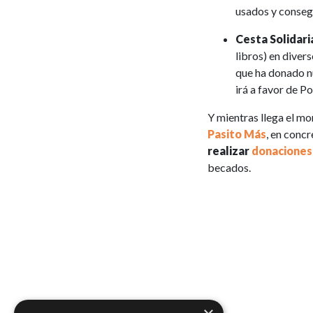
usados y consegu
Cesta Solidari
libros) en diver
que ha donado n
irá a favor de P
Y mientras llega el m
Pasito Más
, en con
realizar
donaciones
becados.