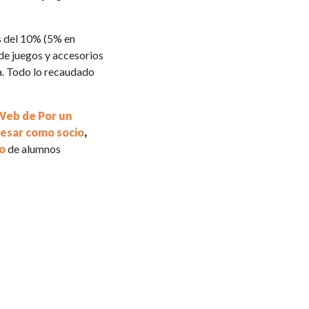
s del 10% (5% en
 de juegos y accesorios
a. Todo lo recaudado
Web de Por un
resar como socio
,
o
de alumnos