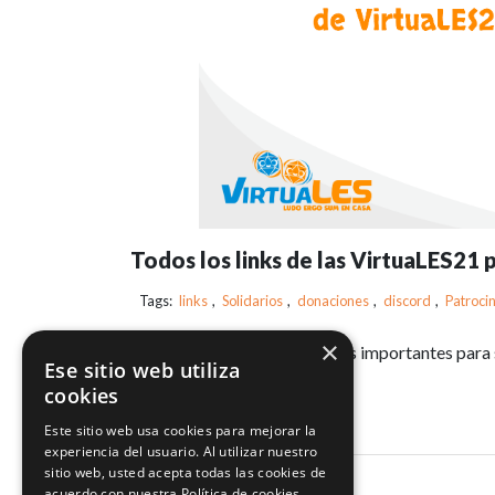
Todos los links de las VirtuaLES21 p
Tags:
links
,
Solidarios
,
donaciones
,
discord
,
Patroci
×
Recopilación de los datos más importantes para s
Ese sitio web utiliza
VirtuaLES21
cookies
Este sitio web usa cookies para mejorar la
experiencia del usuario. Al utilizar nuestro
sitio web, usted acepta todas las cookies de
acuerdo con nuestra Política de cookies.