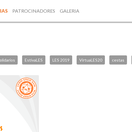
IAS
PATROCINADORES
GALERIA
olidarios
EstivaLES
LES 2019
VirtuaLES20
cestas