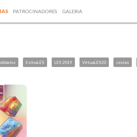
IAS
PATROCINADORES
GALERIA
olidarios
EstivaLES
LES 2019
VirtuaLES20
cestas