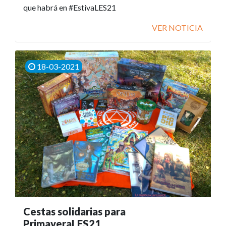
que habrá en #EstivaLES21
VER NOTICIA
18-03-2021
Cestas solidarias para
PrimaveraLES21