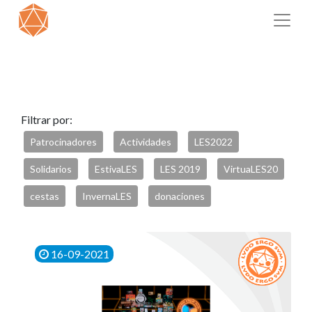
Filtrar por:
Patrocinadores
Actividades
LES2022
Solidarios
EstivaLES
LES 2019
VirtuaLES20
cestas
InvernaLES
donaciones
16-09-2021