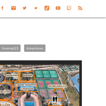
InvernaLES
donaciones