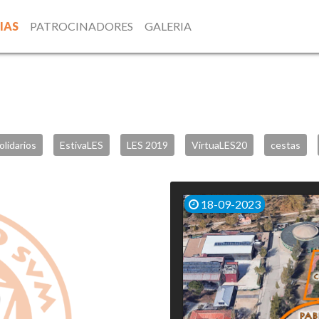
IAS
PATROCINADORES
GALERIA
olidarios
EstivaLES
LES 2019
VirtuaLES20
cestas
18-09-2023