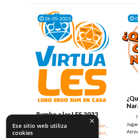
26-05-2023
0
¿Qu
Nar
Rumbo a las LES 2023
T
×
Juga
Ese sitio web utiliza
Tags:
LES 2023
,
ludoergosum
,
Atrév
cookies
Ludoergosum
,
Ocio
,
Madrid
,