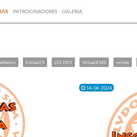
IAS
PATROCINADORES
GALERIA
olidarios
EstivaLES
LES 2019
VirtuaLES20
cestas
14-06-2024