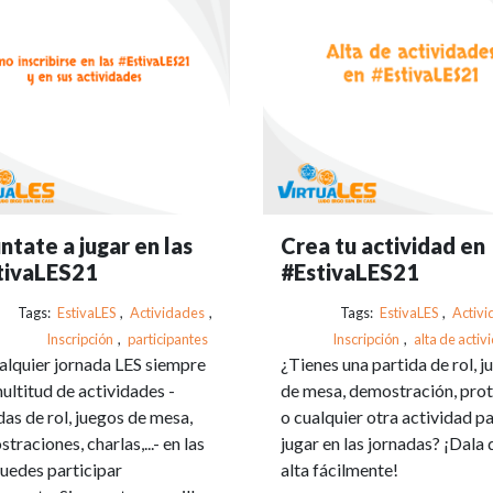
tate a jugar en las
Crea tu actividad en
tivaLES21
#EstivaLES21
Tags:
EstivaLES
,
Actividades
,
Tags:
EstivaLES
,
Activi
Inscripción
,
participantes
Inscripción
,
alta de acti
alquier jornada LES siempre
¿Tienes una partida de rol, j
ultitud de actividades -
de mesa, demostración, pro
das de rol, juegos de mesa,
o cualquier otra actividad p
traciones, charlas,...- en las
jugar en las jornadas? ¡Dala 
uedes participar
alta fácilmente!