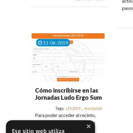
activ
pasos
11-06-2019
Cómo inscribirse en las
Jornadas Ludo Ergo Sum
Tags:
LES 2019
,
Inscripción
Para poder acceder al recinto,
participar en las actividades o
×
comprar en el mercadillo
Ese sitio web utiliza