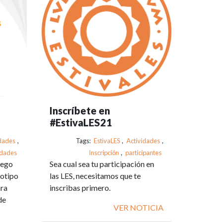
Inscríbete en
#EstivaLES21
dades
,
Tags:
EstivaLES
,
Actividades
,
vidades
Inscripción
,
participantes
uego
Sea cual sea tu participación en
totipo
las LES, necesitamos que te
ara
inscribas primero.
de
VER NOTICIA