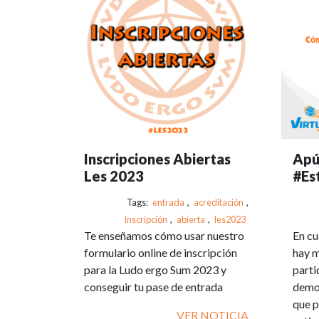
Inscripciones Abiertas
Apún
Les 2023
#Es
Tags:
entrada
,
acreditación
,
Inscripción
,
abierta
,
les2023
Te enseñamos cómo usar nuestro
En cu
formulario online de inscripción
hay m
para la Ludo ergo Sum 2023 y
parti
conseguir tu pase de entrada
demos
que p
VER NOTICIA