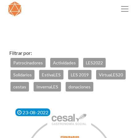
Filtrar por:
Patrocinadores
Actividades
LES2022
Solidarios
EstivaLES
LES 2019
VirtuaLES20
cestas
InvernaLES
donaciones
23-08-2022