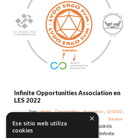
Infinite Opportunities Association en
LES 2022
Tags:
infinite
,
Opportunities
,
Association
,
LES2022
,
×
Barabar
Ese sitio web utiliza
¿Conocéis Barabar? Pues en estas LES, podréis
cookies
hacerlo, de la mano de los voluntarios de Infinite