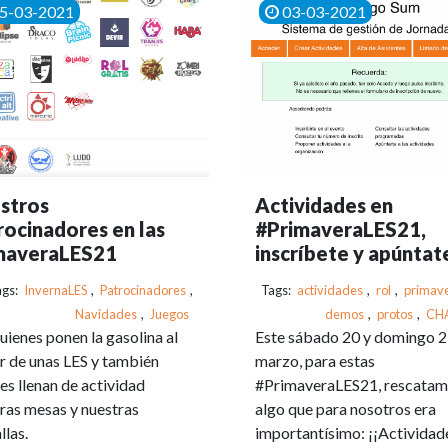
5-03-2021
03-03-2021
stros
Actividades en
rocinadores en las
#PrimaveraLES21,
maveraLES21
inscríbete y apúntat
ags:
InvernaLES
,
Patrocinadores
,
Tags:
actividades
,
rol
,
primave
Navidades
,
Juegos
demos
,
protos
,
CH
uienes ponen la gasolina al
Este sábado 20 y domingo 2
 de unas LES y también
marzo, para estas
es llenan de actividad
#PrimaveraLES21, rescata
ras mesas y nuestras
algo que para nosotros era
llas.
importantísimo: ¡¡Actividad