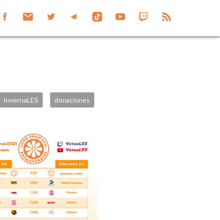
InvernaLES
donaciones