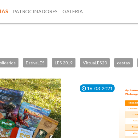
IAS
PATROCINADORES
GALERIA
olidarios
EstivaLES
LES 2019
VirtuaLES20
cestas
16-03-2021