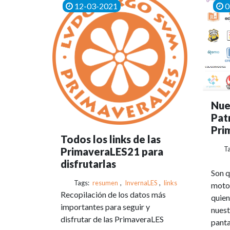
12-03-2021
0
Nue
Pat
Pri
Todos los links de las
T
PrimaveraLES21 para
disfrutarlas
Son q
Tags:
resumen
,
InvernaLES
,
links
motor
Recopilación de los datos más
quien
importantes para seguir y
nuest
disfrutar de las PrimaveraLES
panta