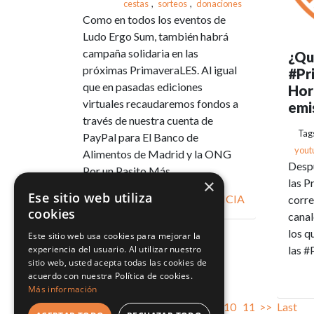
cestas
,
sorteos
,
donaciones
Como en todos los eventos de
Ludo Ergo Sum, también habrá
campaña solidaria en las
¿Qu
próximas PrimaveraLES. Al igual
#Pr
que en pasadas ediciones
Hora
virtuales recaudaremos fondos a
emi
través de nuestra cuenta de
Tag
PayPal para El Banco de
yout
Alimentos de Madrid y la ONG
Despu
Por un Pasito Más.
×
las P
Ese sitio web utiliza
VER NOTICIA
corre
cookies
canal
los q
Este sitio web usa cookies para mejorar la
las 
experiencia del usuario. Al utilizar nuestro
sitio web, usted acepta todas las cookies de
acuerdo con nuestra Política de cookies.
Más información
First
<<
3
4
5
6
7
8
9
10
11
>>
Last