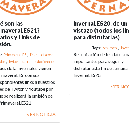
é son las
InvernaLES20, de un
imaveraLES21?
vistazo (todos los li
rios y Links de
para disfrutarlas)
sión.
Tags:
resumen
,
Inve
Recopilación de los datos m
s:
PrimaveraLES
,
links
,
discord
,
importantes para seguir y
ube
,
twitch
,
turra
,
estacionales
és de la Invernales vienen
disfrutar este fin de semana 
rimaveraLES, con sus
InvernaLES20.
spondientes links a nuestros
VER NO
es de Twitch y Youtube por
ue se realizará la emisión de
#PrimaveraLES21
VER NOTICIA