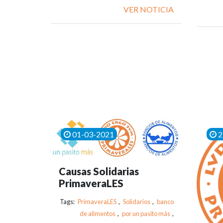
VER NOTICIA
01-03-2021
2
Causas Solidarias
PrimaveraLES
Tags:
PrimaveraLES
,
Solidarios
,
banco
de alimentos
,
por un pasito más
,