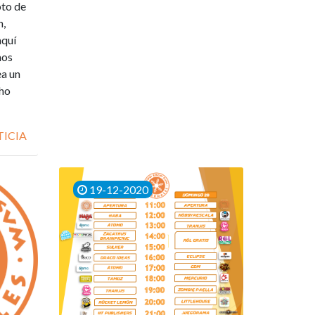
oto de
n,
aquí
mos
ea un
cho
TICIA
19-12-2020