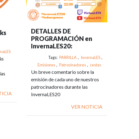
DETALLES DE
nks
PROGRAMACIÓN en
InvernaLES20:
rnaLES
Tags:
PARRILLA
,
InvernaLES
,
ás
Emisiones
,
Patrocinadores
,
cestas
Un breve comentario sobre la
las
emisión de cada uno de nuestros
patrocinadores durante las
TICIA
InvernaLES20
VER NOTICIA