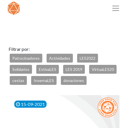
Filtrar por:
Patrocinadores
Actividades
LES2022
Solidarios
EstivaLES
LES 2019
VirtuaLES20
cestas
InvernaLES
donaciones
15-09-2021