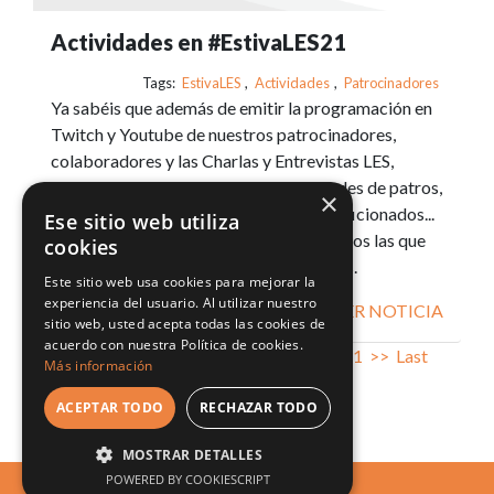
Actividades en #EstivaLES21
Tags:
EstivaLES
,
Actividades
,
Patrocinadores
Ya sabéis que además de emitir la programación en
Twitch y Youtube de nuestros patrocinadores,
colaboradores y las Charlas y Entrevistas LES,
también tenemos muchísimas actividades de patros,
×
colaboradores, autores, asociaciones, aficionados...
Ese sitio web utiliza
en las que podéis participar. Os enseñamos las que
cookies
hay hasta ahora y cómo apuntarse a ellas.
Este sitio web usa cookies para mejorar la
experiencia del usuario. Al utilizar nuestro
VER NOTICIA
sitio web, usted acepta todas las cookies de
acuerdo con nuestra Política de cookies.
First
<<
1
2
3
4
5
6
7
8
9
10
11
>>
Last
Más información
ACEPTAR TODO
RECHAZAR TODO
MOSTRAR DETALLES
POWERED BY COOKIESCRIPT
LUDO ERGO SUM