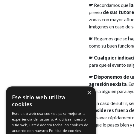
☛
Recordamos que
l
previo
de sus tutor
zonas con mayor afluen
imágenes en caso de s
☛
Rogamos que se
ha
como su buen funciona
☛ Cualquier indicac
para que el evento sal
☛ Disponemos de un
agresión sexista
. E
×
habrá alguien para ay
Ese sitio web utiliza
☛
En caso de sufrir, s
cookies
consideres fuera de
Este sitio web usa cookies para mejorar la
subsanar rápidamente 
experiencia del usuario. Al utilizar nuestro
es que lo pases bien y
sitio web, usted acepta todas las cookies de
acuerdo con nuestra Política de cookies.