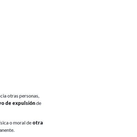
cia otras personas,
vo de expulsión
de
ísica o moral de
otra
anente.