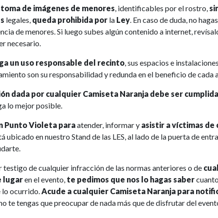
a toma de imágenes de menores
, identificables por el rostro,
si
es
legales,
queda prohibida por
la
Ley
. En caso de duda, no haga
cia de menores. Si luego subes algún contenido a internet, revísalo
er necesario.
ga un uso responsable del recinto
, sus espacios e instalacione
miento son su responsabilidad y redunda en el beneficio de cada a
ión dada por cualquier Camiseta Naranja debe ser cumplid
ga lo mejor posible.
 Punto Violeta para
atender, informar y
asistir a víctimas de
stá ubicado en nuestro Stand de las LES, al lado de la puerta de ent
udarte.
er testigo de cualquier infracción de las normas anteriores o de
cua
 lugar
en el evento,
te pedimos que nos lo hagas saber
cuanto
lo ocurrido.
Acude a cualquier Camiseta Naranja para notifi
 no te tengas que preocupar de nada más que de disfrutar del event