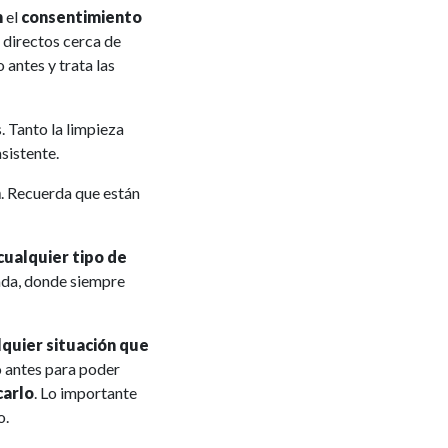
n
el
consentimiento
s directos cerca de
 antes y trata las
s. Tanto la limpieza
sistente.
a
. Recuerda que están
 cualquier tipo de
rada, donde siempre
lquier situación que
 antes para poder
carlo
. Lo importante
o.