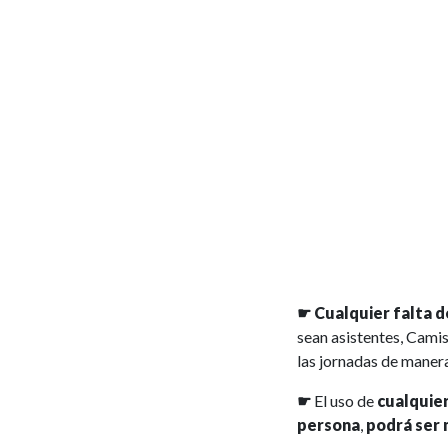
☛ Cualquier falta 
sean asistentes, Camis
las jornadas de maner
☛
El uso de
cualquie
persona
,
podrá ser 