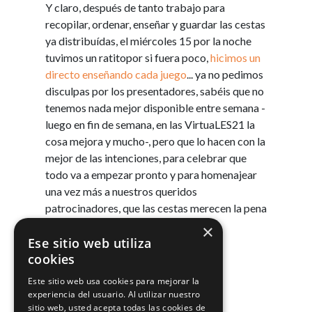
Y claro, después de tanto trabajo para
recopilar, ordenar, enseñar y guardar las cestas
ya distribuídas, el miércoles 15 por la noche
tuvimos un ratitopor si fuera poco,
hicimos un
directo enseñando cada juego
... ya no pedimos
disculpas por los presentadores, sabéis que no
tenemos nada mejor disponible entre semana -
luego en fin de semana, en las VirtuaLES21 la
cosa mejora y mucho-, pero que lo hacen con la
mejor de las intenciones, para celebrar que
todo va a empezar pronto y para homenajear
una vez más a nuestros queridos
patrocinadores, que las cestas merecen la pena
eso y mucho más.
×
Ese sitio web utiliza
cookies
Este sitio web usa cookies para mejorar la
experiencia del usuario. Al utilizar nuestro
¡Muchas gracias y mucha suerte!
sitio web, usted acepta todas las cookies de