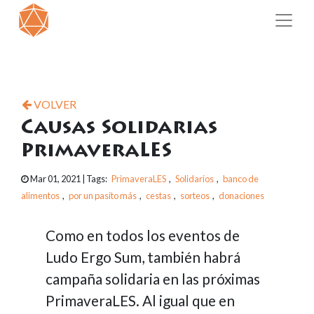
VOLVER
Causas Solidarias
PrimaveraLES
Mar 01, 2021
| Tags:
PrimaveraLES
,
Solidarios
,
banco de
alimentos
,
por un pasito más
,
cestas
,
sorteos
,
donaciones
Como en todos los eventos de
Ludo Ergo Sum, también habrá
campaña solidaria en las próximas
PrimaveraLES. Al igual que en