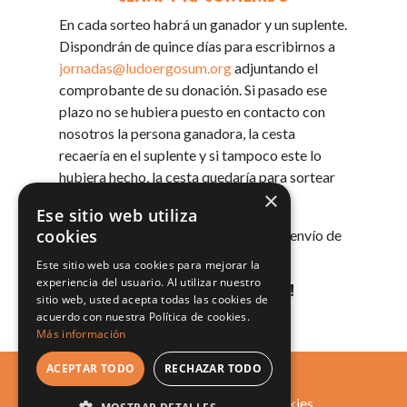
En cada sorteo habrá un ganador y un suplente.
Dispondrán de quince días para escribirnos a
jornadas@ludoergosum.org
adjuntando el
comprobante de su donación. Si pasado ese
plazo no se hubiera puesto en contacto con
nosotros la persona ganadora, la cesta
recaería en el suplente y si tampoco este lo
hubiera hecho, la cesta quedaría para sortear
×
durante las EstivaLES de Junio.
Ese sitio web utiliza
cookies
Ludo Ergo Sum asumirá los gastos de envío de
las cestas a España peninsular.
Este sitio web usa cookies para mejorar la
experiencia del usuario. Al utilizar nuestro
¡GRACIAS DE ANTEMANO!
sitio web, usted acepta todas las cookies de
acuerdo con nuestra Política de cookies.
Más información
ACEPTAR TODO
RECHAZAR TODO
LUDO ERGO SUM
Política de privacidad
Política de cookies